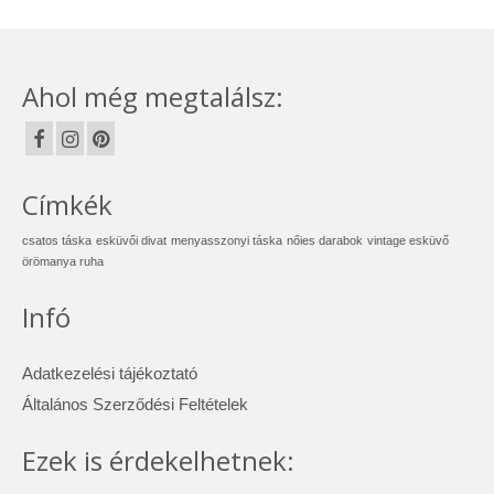
Ahol még megtalálsz:
Címkék
csatos táska
esküvői divat
menyasszonyi táska
nőies darabok
vintage esküvő
örömanya ruha
Infó
Adatkezelési tájékoztató
Általános Szerződési Feltételek
Ezek is érdekelhetnek: