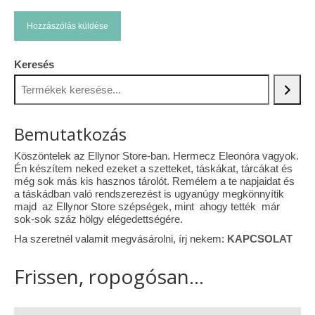
Keresés
Bemutatkozás
Köszöntelek az Ellynor Store-ban. Hermecz Eleonóra vagyok.
Én készítem neked ezeket a szetteket, táskákat, tárcákat és
még sok más kis hasznos tárolót. Remélem a te napjaidat és
a táskádban való rendszerezést is ugyanúgy megkönnyítik
majd az Ellynor Store szépségek, mint ahogy tették már
sok-sok száz hölgy elégedettségére.
Ha szeretnél valamit megvásárolni, írj nekem:
KAPCSOLAT
Frissen, ropogósan...