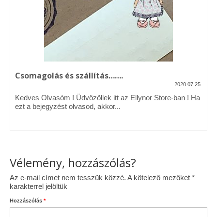
Vásárok, ahol velem is találkozhattál…
Alapanyagok, kellékek
A termékek tisztítása
Csomagolás és szállítás…….
Ellynor története
2020.07.25.
Adatkezelési tájékoztató
Kedves Olvasóm ! Üdvözöllek itt az Ellynor Store-ban ! Ha
ezt a bejegyzést olvasod, akkor...
Általános Szerződési Feltételek
Blog
Vélemény, hozzászólás?
Az e-mail címet nem tesszük közzé.
A kötelező mezőket
*
karakterrel jelöltük
Hozzászólás
*