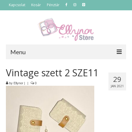
Kapcsolat
Kosár
Pénztár
Menu
Főoldal
Vintage szett 2 SZE11
29
Termékek
by
Ellynor
|
|
0
JAN 2021
Szettek
Akciós termékek
Táskák
Neszeszerek