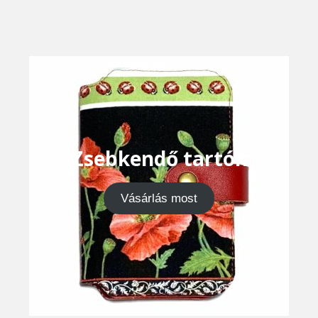
Zsebkendő tartók
Vásárlás most