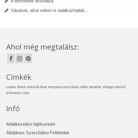
A termékek tisztítása
Vásárok, ahol velem is találkozhattál…
Ahol még megtalálsz:
Címkék
csatos táska
esküvői divat
menyasszonyi táska
nőies darabok
vintage esküvő
örömanya ruha
Infó
Adatkezelési tájékoztató
Általános Szerződési Feltételek