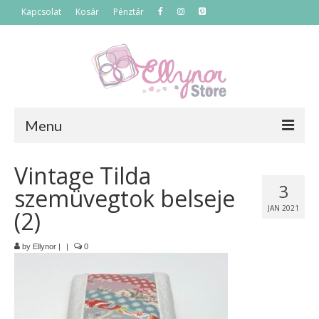
Kapcsolat
Kosár
Pénztár
Menu
Főoldal
Vintage Tilda
3
szemüvegtok belseje
Termékek
JAN 2021
(2)
Szettek
by
Ellynor
|
|
0
Akciós termékek
Táskák
Neszeszerek