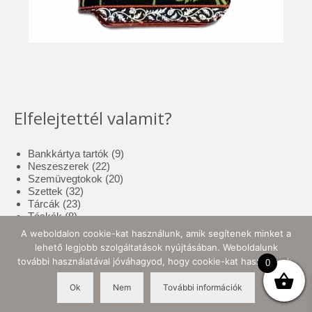
Elfelejtettél valamit?
9
Bankkártya tartók
9
22
termék
Neszeszerek
22
termék
20
Szemüvegtokok
20
32
termék
Szettek
32
23
termék
Tárcák
23
8
termék
Táskák
8
termék
17
Tolltartók
17
A weboldalon cookie-kat használunk, amik segítenek minket a
3
termék
Tote bag
3
lehető legjobb szolgáltatások nyújtásában. Weboldalunk
termék
10
Zsebkendő tartók
10
további használatával jóváhagyod, hogy cookie-kat használjunk.
0
termék
Ok
Nem
További információk
© 2026 Ellynor Store