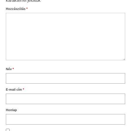
karakterrel jelöltük
Hozzászólás
*
Név
*
E-mail cím
*
Honlap