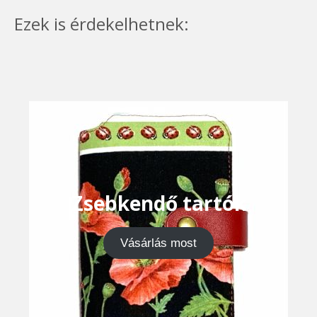
Ezek is érdekelhetnek:
Zsebkendő tartók
Vásárlás most