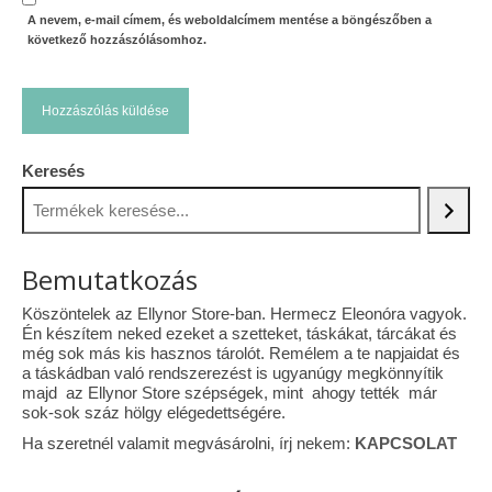
A nevem, e-mail címem, és weboldalcímem mentése a böngészőben a
következő hozzászólásomhoz.
Keresés
Bemutatkozás
Köszöntelek az Ellynor Store-ban. Hermecz Eleonóra vagyok.
Én készítem neked ezeket a szetteket, táskákat, tárcákat és
még sok más kis hasznos tárolót. Remélem a te napjaidat és
a táskádban való rendszerezést is ugyanúgy megkönnyítik
majd az Ellynor Store szépségek, mint ahogy tették már
sok-sok száz hölgy elégedettségére.
Ha szeretnél valamit megvásárolni, írj nekem:
KAPCSOLAT