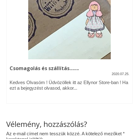
Vásárok, ahol velem is találkozhattál…
Alapanyagok, kellékek
A termékek tisztítása
Ellynor története
Adatkezelési tájékoztató
Csomagolás és szállítás…….
Általános Szerződési Feltételek
2020.07.25.
Kedves Olvasóm ! Üdvözöllek itt az Ellynor Store-ban ! Ha
Blog
ezt a bejegyzést olvasod, akkor...
Vélemény, hozzászólás?
Az e-mail címet nem tesszük közzé.
A kötelező mezőket
*