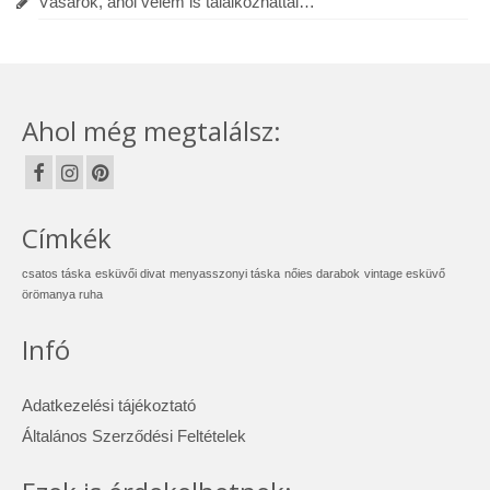
Vásárok, ahol velem is találkozhattál…
Ahol még megtalálsz:
Címkék
csatos táska
esküvői divat
menyasszonyi táska
nőies darabok
vintage esküvő
örömanya ruha
Infó
Adatkezelési tájékoztató
Általános Szerződési Feltételek