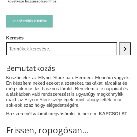
következő hozzászólásomhoz.
Keresés
Bemutatkozás
Köszöntelek az Ellynor Store-ban. Hermecz Eleonóra vagyok.
Én készítem neked ezeket a szetteket, táskákat, tárcákat és
még sok más kis hasznos tárolót. Remélem a te napjaidat és
a táskádban való rendszerezést is ugyanúgy megkönnyítik
majd az Ellynor Store szépségek, mint ahogy tették már
sok-sok száz hölgy elégedettségére.
Ha szeretnél valamit megvásárolni, írj nekem:
KAPCSOLAT
Frissen, ropogósan...