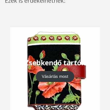
Ezek is érdekelhetnek:
Zsebkendő tartók
Vásárlás most