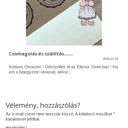
Vásárok, ahol velem is találkozhattál…
Alapanyagok, kellékek
A termékek tisztítása
Ellynor története
Csomagolás és szállítás…….
Adatkezelési tájékoztató
2020.07.25.
Kedves Olvasóm ! Üdvözöllek itt az Ellynor Store-ban ! Ha
Általános Szerződési Feltételek
ezt a bejegyzést olvasod, akkor...
Blog
Vélemény, hozzászólás?
Az e-mail címet nem tesszük közzé.
A kötelező mezőket
*
karakterrel jelöltük
Hozzászólás
*