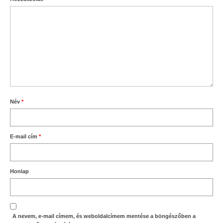
Név
*
E-mail cím
*
Honlap
A nevem, e-mail címem, és weboldalcímem mentése a böngészőben a