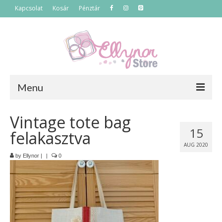
Kapcsolat
Kosár
Pénztár
Menu
Főoldal
Vintage tote bag
15
felakasztva
Termékek
AUG 2020
Szettek
by
Ellynor
|
|
0
Akciós termékek
Táskák
Neszeszerek