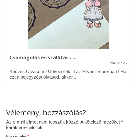
Vásárok, ahol velem is találkozhattál…
Alapanyagok, kellékek
A termékek tisztítása
Ellynor története
Csomagolás és szállítás…….
Adatkezelési tájékoztató
2020.07.25.
Kedves Olvasóm ! Üdvözöllek itt az Ellynor Store-ban ! Ha
Általános Szerződési Feltételek
ezt a bejegyzést olvasod, akkor...
Blog
Vélemény, hozzászólás?
Az e-mail címet nem tesszük közzé.
A kötelező mezőket
*
karakterrel jelöltük
Hozzászólás
*