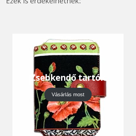
Ezek is érdekelhetnek:
Zsebkendő tartók
Vásárlás most