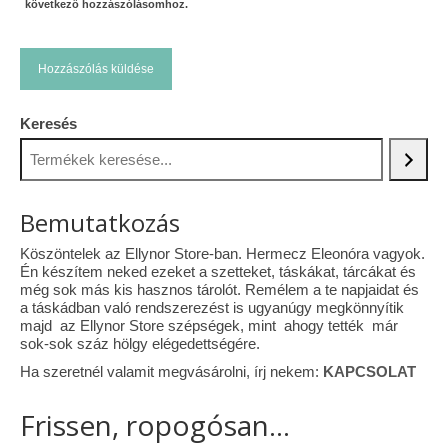
következő hozzászólásomhoz.
Keresés
Bemutatkozás
Köszöntelek az Ellynor Store-ban. Hermecz Eleonóra vagyok.
Én készítem neked ezeket a szetteket, táskákat, tárcákat és
még sok más kis hasznos tárolót. Remélem a te napjaidat és
a táskádban való rendszerezést is ugyanúgy megkönnyítik
majd az Ellynor Store szépségek, mint ahogy tették már
sok-sok száz hölgy elégedettségére.
Ha szeretnél valamit megvásárolni, írj nekem:
KAPCSOLAT
Frissen, ropogósan...