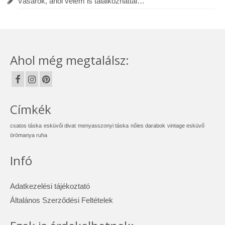
Vásárok, ahol velem is találkozhattál…
Ahol még megtalálsz:
Címkék
csatos táska
esküvői divat
menyasszonyi táska
nőies darabok
vintage esküvő
örömanya ruha
Infó
Adatkezelési tájékoztató
Általános Szerződési Feltételek