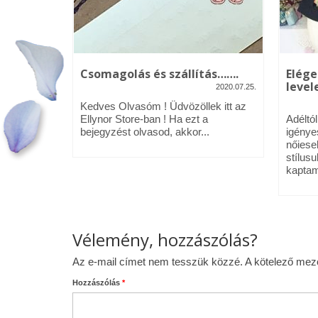
kék – Üdv
Csomagolás és szállítás…….
Elége
levele
2020.07.25.
2020.01.09.
Kedves Olvasóm ! Üdvözöllek itt az
néztél,
Ellynor Store-ban ! Ha ezt a
Adéltó
om.
bejegyzést olvasod, akkor...
igénye
 az Ellynor
nőiese
stílusu
kaptam
Vélemény, hozzászólás?
Az e-mail címet nem tesszük közzé.
A kötelező me
Hozzászólás
*