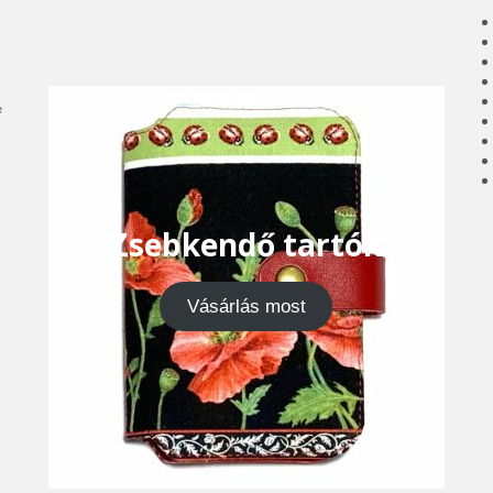
e
Zsebkendő tartók
Vásárlás most