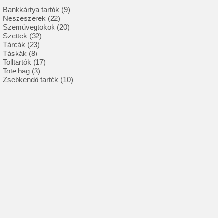
9
Bankkártya tartók
9
22
termék
Neszeszerek
22
termék
20
Szemüvegtokok
20
32
termék
Szettek
32
23
termék
Tárcák
23
8
termék
Táskák
8
termék
17
Tolltartók
17
3
termék
Tote bag
3
termék
10
Zsebkendő tartók
10
termék