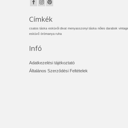
Címkék
csatos táska
esküvői divat
menyasszonyi táska
nőies darabok
vintag
esküvő
örömanya ruha
Infó
Adatkezelési tájékoztató
Általános Szerződési Feltételek