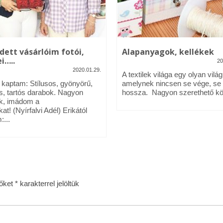
dett vásárlóim fotói,
Alapanyagok, kellékek
i…..
20
2020.01.29.
A textilek világa egy olyan világ
l kaptam: Stílusos, gyönyörű,
amelynek nincsen se vége, se
s, tartós darabok. Nagyon
hossza. Nagyon szerethető köz
k, imádom a
kat! (Nyírfalvi Adél) Erikától
:...
zőket
*
karakterrel jelöltük