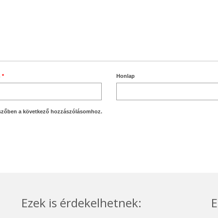
m
*
Honlap
szőben a következő hozzászólásomhoz.
Ezek is érdekelhetnek:
E