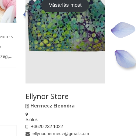
Vásárlás most
A termékek tisztítása
Vásárok,
találkoz
20.01.15.
2020.01.13.
,
Alapanyagok: Tilda pamutvászon,
designer pamutvászon, lenvászon,
Kedves le
eg,...
textilbőr, csipkék … Minden textil,
engedélyem
kivéve a textilbőrt, beavatás...
kiskereske
felületeke
elkészített.
Ellynor Store
Hermecz Eleonóra
Siófok
+3620 232 1022
ellynor.hermecz@gmail.com