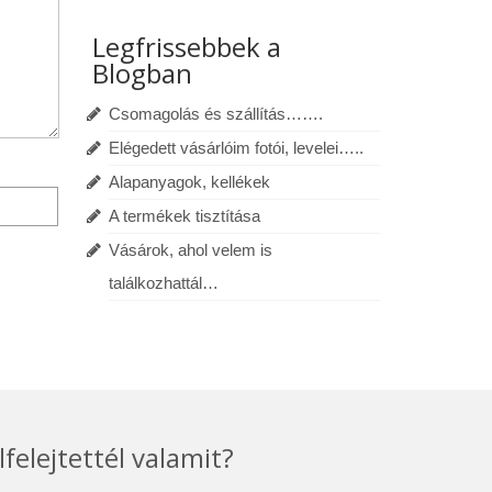
Legfrissebbek a
Blogban
Csomagolás és szállítás…….
Elégedett vásárlóim fotói, levelei…..
Alapanyagok, kellékek
A termékek tisztítása
Vásárok, ahol velem is
találkozhattál…
lfelejtettél valamit?