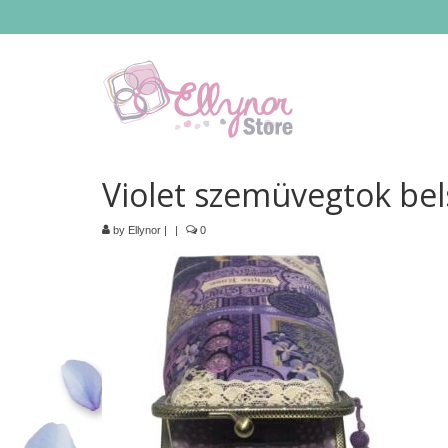
Violet szemüvegtok bel
by
Ellynor
|
|
0