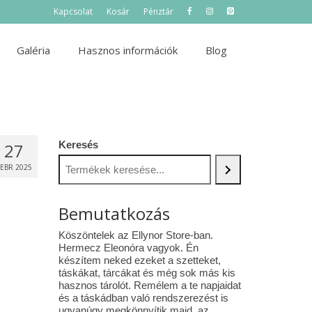
Kapcsolat
Kosár
Pénztár
Galéria
Hasznos információk
Blog
Keresés
27
FEBR 2025
Bemutatkozás
Köszöntelek az Ellynor Store-ban.
Hermecz Eleonóra vagyok. Én
készítem neked ezeket a szetteket,
táskákat, tárcákat és még sok más kis
hasznos tárolót. Remélem a te napjaidat
és a táskádban való rendszerezést is
ugyanúgy megkönnyítik majd az