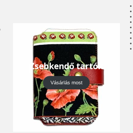
e
Zsebkendő tartók
Vásárlás most