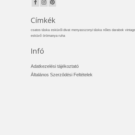
Címkék
csatos táska
esküvői divat
menyasszonyi táska
nőies darabok
vintag
esküvő
örömanya ruha
Infó
Adatkezelési tájékoztató
Általános Szerződési Feltételek