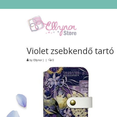
Violet zsebkendő tartó
by
Ellynor
|
|
0