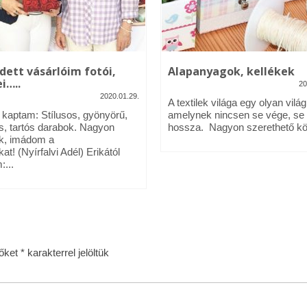
dett vásárlóim fotói,
Alapanyagok, kellékek
i…..
20
2020.01.29.
A textilek világa egy olyan világ
l kaptam: Stílusos, gyönyörű,
amelynek nincsen se vége, se
s, tartós darabok. Nagyon
hossza. Nagyon szerethető köz
k, imádom a
kat! (Nyírfalvi Adél) Erikától
:...
zőket
*
karakterrel jelöltük