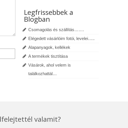
Legfrissebbek a
Blogban
Csomagolás és szállítás…….
Elégedett vásárlóim fotói, levelei…..
Alapanyagok, kellékek
A termékek tisztítása
Vásárok, ahol velem is
találkozhattál…
lfelejtettél valamit?