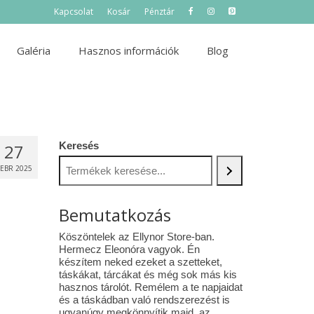
Kapcsolat
Kosár
Pénztár
Galéria
Hasznos információk
Blog
Keresés
27
FEBR 2025
Bemutatkozás
Köszöntelek az Ellynor Store-ban.
Hermecz Eleonóra vagyok. Én
készítem neked ezeket a szetteket,
táskákat, tárcákat és még sok más kis
hasznos tárolót. Remélem a te napjaidat
és a táskádban való rendszerezést is
ugyanúgy megkönnyítik majd az