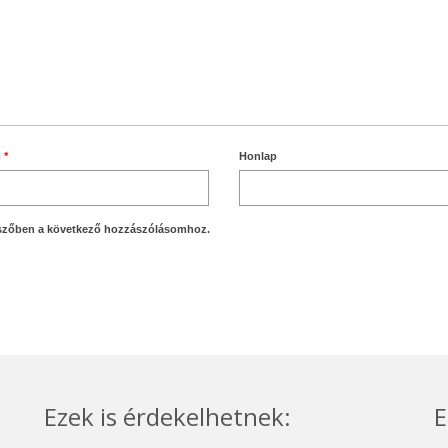
m
*
Honlap
szőben a következő hozzászólásomhoz.
Ezek is érdekelhetnek:
E