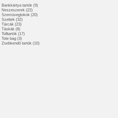
9
Bankkártya tartók
9
22
termék
Neszeszerek
22
termék
20
Szemüvegtokok
20
32
termék
Szettek
32
23
termék
Tárcák
23
8
termék
Táskák
8
termék
17
Tolltartók
17
3
termék
Tote bag
3
termék
10
Zsebkendő tartók
10
termék