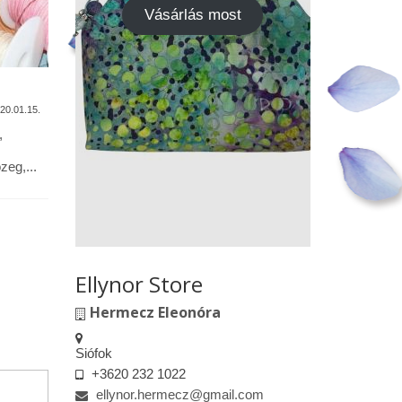
Vásárlás most
A termékek tisztítása
Vásárok,
találkoz
20.01.15.
2020.01.13.
,
Alapanyagok: Tilda pamutvászon,
designer pamutvászon, lenvászon,
Kedves le
eg,...
textilbőr, csipkék … Minden textil,
engedélyem
kivéve a textilbőrt, beavatás...
kiskereske
felületeke
elkészített.
Ellynor Store
Hermecz Eleonóra
Siófok
+3620 232 1022
ellynor.hermecz@gmail.com