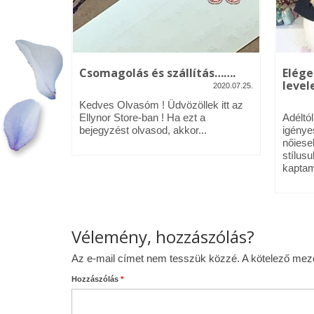
kék – Üdv
Csomagolás és szállítás…….
Elége
levele
2020.07.25.
2020.01.09.
Kedves Olvasóm ! Üdvözöllek itt az
néztél,
Ellynor Store-ban ! Ha ezt a
Adéltó
om.
bejegyzést olvasod, akkor...
igénye
 az Ellynor
nőiese
stílusu
kaptam
Vélemény, hozzászólás?
Az e-mail címet nem tesszük közzé.
A kötelező me
Hozzászólás
*