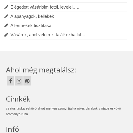
Elégedett vásárlóim fotói, levelei…..
Alapanyagok, kellékek
A termékek tisztítása
Vásárok, ahol velem is találkozhattál…
Ahol még megtalálsz:
Címkék
csatos táska
esküvői divat
menyasszonyi táska
nőies darabok
vintage esküvő
örömanya ruha
Infó