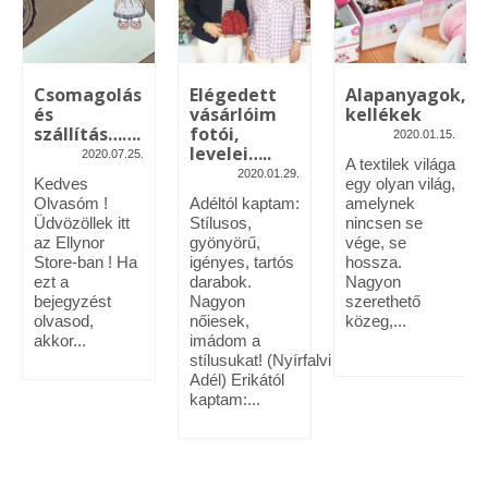
Vásárok, ahol velem is találkozhattál…
Alapanyagok, kellékek
Csomagolás
Elégedett
Alapanyagok,
és
vásárlóim
kellékek
A termékek tisztítása
szállítás…….
fotói,
2020.01.15.
levelei…..
2020.07.25.
A textilek világa
Ellynor története
2020.01.29.
Kedves
egy olyan világ,
Olvasóm !
Adéltól kaptam:
amelynek
Adatkezelési tájékoztató
Üdvözöllek itt
Stílusos,
nincsen se
az Ellynor
gyönyörű,
vége, se
Általános Szerződési Feltételek
Store-ban ! Ha
igényes, tartós
hossza.
ezt a
darabok.
Nagyon
bejegyzést
Blog
Nagyon
szerethető
olvasod,
nőiesek,
közeg,...
akkor...
imádom a
stílusukat! (Nyírfalvi
Adél) Erikától
kaptam:...