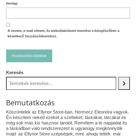
Honlap
A nevem, e-mail címem, és weboldalcímem mentése a böngészőben a
következő hozzászólásomhoz.
Keresés
Bemutatkozás
Köszöntelek az Ellynor Store-ban. Hermecz Eleonóra vagyok.
Én készítem neked ezeket a szetteket, táskákat, tárcákat és
még sok más kis hasznos tárolót. Remélem a te napjaidat és
a táskádban való rendszerezést is ugyanúgy megkönnyítik
majd az Ellynor Store szépségek, mint ahogy tették már