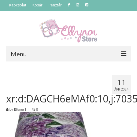
Kapcsolat
Kosár
Pénztár
Menu
Főoldal
11
Termékek
ÁPR 2024
xr:d:DAGCH6eMAf0:10,j:703
Szettek
Akciós termékek
by
Ellynor
|
|
0
Táskák
Neszeszerek