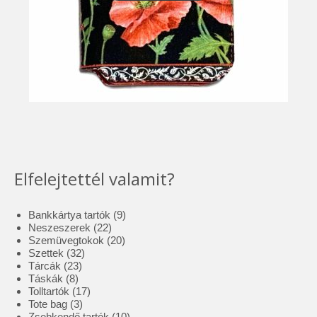
Elfelejtettél valamit?
9
Bankkártya tartók
9
22
termék
Neszeszerek
22
termék
20
Szemüvegtokok
20
32
termék
Szettek
32
23
termék
Tárcák
23
8
termék
Táskák
8
termék
17
Tolltartók
17
3
termék
Tote bag
3
termék
10
Zsebkendő tartók
10