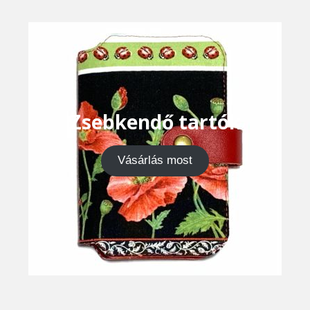
Zsebkendő tartók
Vásárlás most