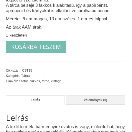
A tárca belseje 3 fakkos kialakítású, így a papírpénzt,
Vásárok, ahol velem is találkozhattál…
aprópénzt és kártyákat is elkülönítve tárolhatod benne.
Méretei: 9 cm magas, 13 cm széles, 1 cm-es talppal.
Alapanyagok, kellékek
Az árak AAM árak.
A termékek tisztítása
1 készleten
Mandalás
KOSÁRBA TESZEM
Ellynor története
fakkos
tárca
Adatkezelési tájékoztató
mennyiség
Általános Szerződési Feltételek
Cikkszám:
CST15
Kategória:
Tárcák
Blog
Címkék:
csatos
,
fakkos
,
tárca
,
vintage
Leírás
Vélemények (0)
Leírás
A textil termék, bármennyire óvatos is vagy, előfordulhat, hogy
használata során elkoszolódik. Kézmeleg vízben mosható, de