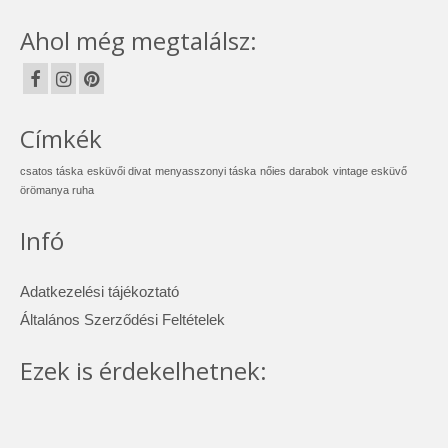
Ahol még megtalálsz:
Címkék
csatos táska
esküvői divat
menyasszonyi táska
nőies darabok
vintage esküvő
örömanya ruha
Infó
Adatkezelési tájékoztató
Általános Szerződési Feltételek
Ezek is érdekelhetnek: