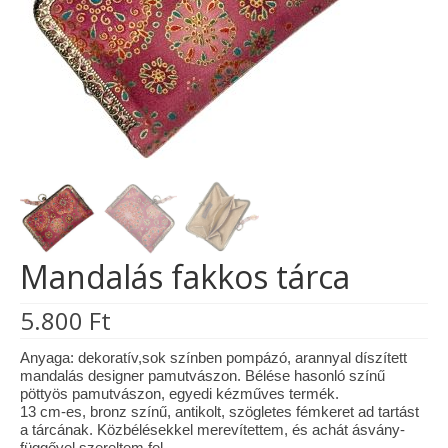
Tárcák
Szemüvegtokok
Zsebkendő tartók
Bankkártya tartók
Tolltartók
Mobiltelefon tartók
Mandalás fakkos tárca
Tote bag
5.800
Ft
Piactér
Kosár
Anyaga: dekoratív,sok színben pompázó, arannyal díszített
mandalás designer pamutvászon. Bélése hasonló színű
pöttyös pamutvászon, egyedi kézműves termék.
Galéria
13 cm-es, bronz színű, antikolt, szögletes fémkeret ad tartást
a tárcának. Közbélésekkel merevítettem, és achát ásvány-
Hasznos információk
függővel szereltem fel.