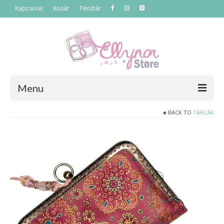
Kapcsolat
Kosár
Pénztár
Menu
BACK TO
TÁRCÁK
Főoldal
Termékek
Szettek
Akciós termékek
Táskák
Neszeszerek