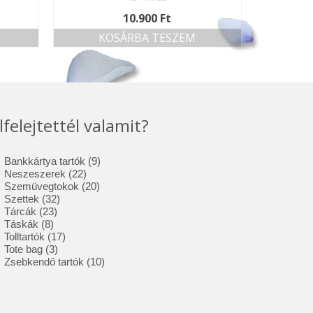
10.900
Ft
KOSÁRBA TESZEM
lfelejtettél valamit?
9
Bankkártya tartók
9
22
termék
Neszeszerek
22
termék
20
Szemüvegtokok
20
32
termék
Szettek
32
23
termék
Tárcák
23
8
termék
Táskák
8
termék
17
Tolltartók
17
3
termék
Tote bag
3
termék
10
Zsebkendő tartók
10
termék