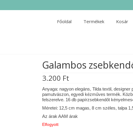
Főoldal
Termékek
Kosár
Galambos zsebkendő
3.200
Ft
Anyaga: nagyon elegáns, Tilda textil, designe
pamutvászon, egyedi kézműves termék. Közbélés
felszerelve. 16 db papírzsebkendőt kényelmese
Méretei: 12,5 cm magas, 8 cm széles, talpa 1,
Az árak AAM árak
Elfogyott