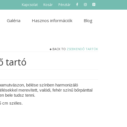
Kapcsolat
Kosár
Pénztár
Galéria
Hasznos információk
Blog
BACK TO
ZSEBKENDŐ TARTÓK
 tartó
r pamutvászon, bélése színben harmonizáló
ekkel merevített, valódi, fehér színű bőrpánttal
n bele tudsz tenni.
5 cm széles.