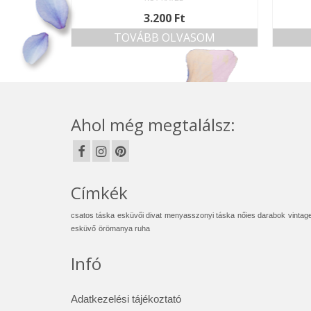
3.200
Ft
TOVÁBB OLVASOM
Ahol még megtalálsz:
Címkék
csatos táska
esküvői divat
menyasszonyi táska
nőies darabok
vintag
esküvő
örömanya ruha
Infó
Adatkezelési tájékoztató