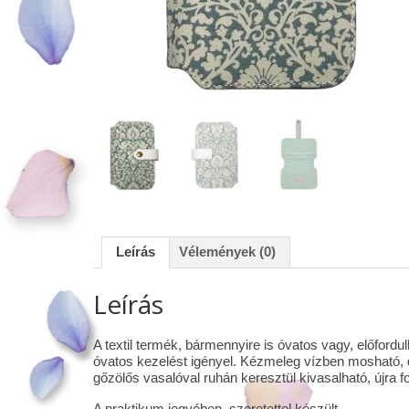
Leírás
Vélemények (0)
Leírás
A textil termék, bármennyire is óvatos vagy, előfor
óvatos kezelést igényel. Kézmeleg vízben mosható, d
gőzölős vasalóval ruhán keresztül kivasalható, újra 
A praktikum jegyében, szeretettel készült.