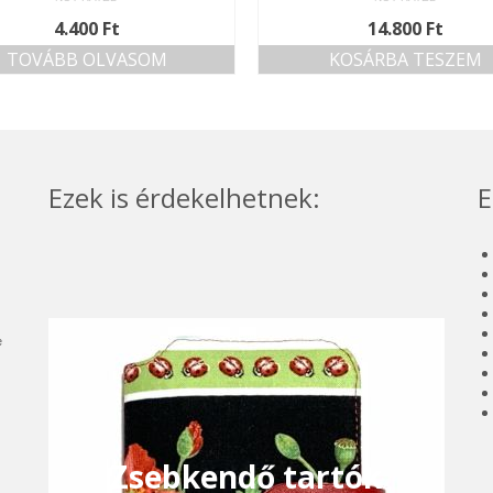
4.400
Ft
14.800
Ft
TOVÁBB OLVASOM
KOSÁRBA TESZEM
Ezek is érdekelhetnek:
E
e
Zsebkendő tartók