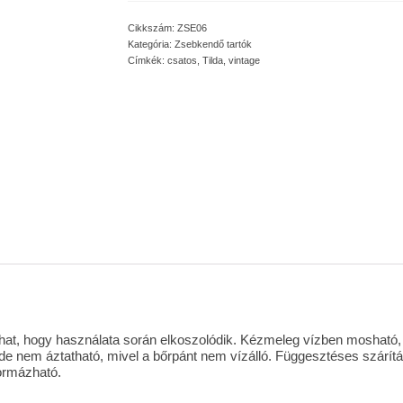
Cikkszám:
ZSE06
Kategória:
Zsebkendő tartók
Címkék:
csatos
,
Tilda
,
vintage
dulhat, hogy használata során elkoszolódik. Kézmeleg vízben moshat
e nem áztatható, mivel a bőrpánt nem vízálló. Függesztéses szárítás
formázható.